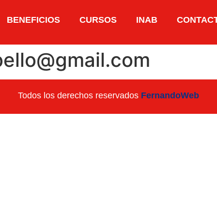
BENEFICIOS
CURSOS
INAB
CONTAC
bello@gmail.com
Todos los derechos reservados
FernandoWeb